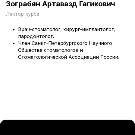
Зограбян
Артавазд
Гагикович
academy@greendent.ru
Лектор курса
8 800 555-79-94
Врач-стоматолог, хирург-имплантолог,
Политика возврата
пародонтолог.
Пользовательское соглашение
Член Санкт-Петербургского Научного
Публичная оферта
Общества стоматологов и
Стоматологической Ассоциации России.