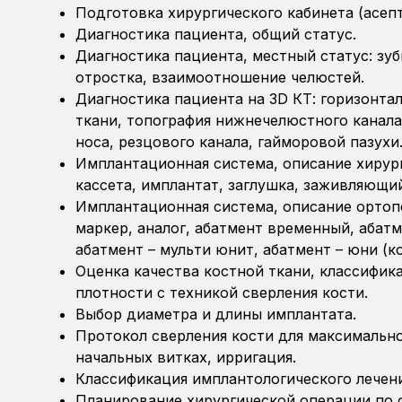
Подготовка хирургического кабинета (асепт
Диагностика пациента, общий статус.
Диагностика пациента, местный статус: зуб
отростка, взаимоотношение челюстей.
Диагностика пациента на 3D КТ: горизонта
ткани, топография нижнечелюстного канала
носа, резцового канала, гайморовой пазухи
Имплантационная система, описание хирур
кассета, имплантат, заглушка, заживляющий
Имплантационная система, описание ортоп
маркер, аналог, абатмент временный, абат
абатмент – мульти юнит, абатмент – юни (ко
Оценка качества костной ткани, классифик
плотности с техникой сверления кости.
Выбор диаметра и длины имплантата.
Протокол сверления кости для максимально
начальных витках, ирригация.
Классификация имплантологического лечени
Планирование хирургической операции по 