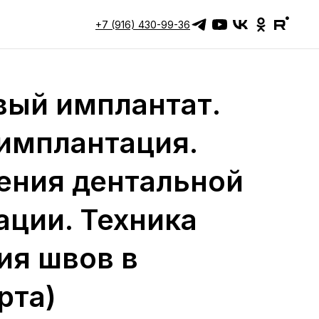
+7 (916) 430-99-36
 нас
урсы
вый имплантат.
екторы
тзывы
 имплантация.
кции
ения дентальной
отоотчёты
онтакты
ации. Техника
ренда
ия швов в
рошедшие курсы
рта)
есплатные материалы