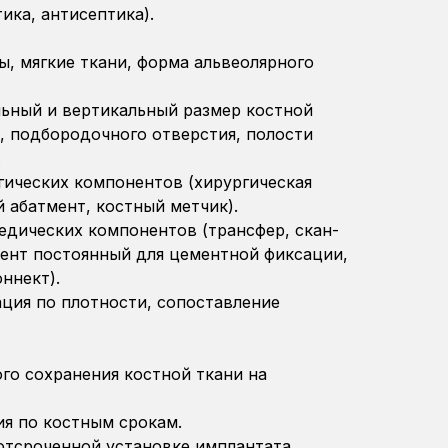
ика, антисептика).
ы, мягкие ткани, форма альвеолярного
льный и вертикальный размер костной
, подбородочного отверстия, полости
.
гических компонентов (хирургическая
 абатмент, костный метчик).
едических компонентов (трансфер, скан-
мент постоянный для цементной фиксации,
ннект).
ация по плотности, сопоставление
го сохранения костной ткани на
я по костным срокам.
отсроченной установке имплантата