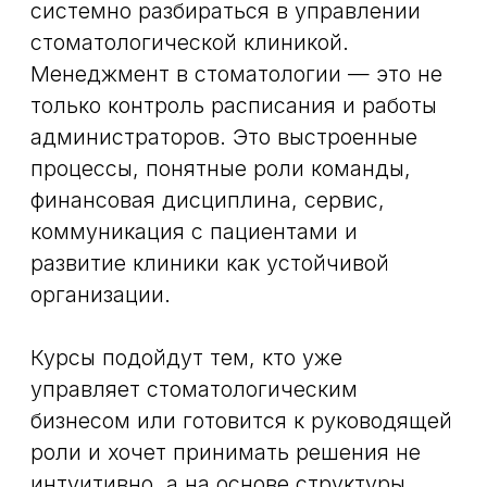
врачей, качество сервиса, мотивация
сотрудников, документация, маркетинг
и финансовый результат.
На обучении участники разбирают, как
организовать процессы так, чтобы
команда работала согласованно, а
управленческие решения были
понятны не только собственнику, но и
администраторам, врачам,
руководителям направлений.
Кому подойдут курсы
Управление стоматологией как курс
будет полезно владельцам клиник,
управляющим, главным врачам,
старшим администраторам и
специалистам, которые хотят перейти в
менеджмент.