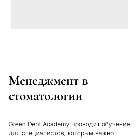
организации.
Курсы подойдут тем, кто уже
управляет стоматологическим
бизнесом или готовится к руководящей
роли и хочет принимать решения не
интуитивно, а на основе структуры,
показателей и понятной логики
управления.
Обучение
управлению
стоматологией
Курсы по управлению стоматологией
помогают увидеть клинику как единую
систему. В работе руководителя
связаны запись пациентов, загрузка