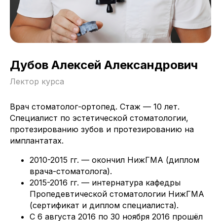
Дубов Алексей Александрович
academy@greendent.ru
Лектор курса
8 800 555-79-94
Политика возврата
Врач стоматолог-ортопед. Стаж — 10 лет.
Пользовательское соглашение
Специалист по эстетической стоматологии,
Публичная оферта
протезированию зубов и протезированию на
имплантатах.
2010-2015 гг. — окончил НижГМА (диплом
врача-стоматолога).
2015-2016 гг. — интернатура кафедры
Пропедевтической стоматологии НижГМА
(сертификат и диплом специалиста).
С 6 августа 2016 по 30 ноября 2016 прошёл